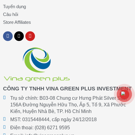
Tuyển dụng
Câu hỏi
Store Affiliates
F
T
Y
a
i
o
c
k
u
e
t
t
b
o
u
o
k
b
o
e
k
CÔNG TY TNHH VINA GREEN PLUS INVESTMENT
Trụ sở chính: B03-08 Chung cư Hưng Phát Silver Star,
156A Đường Nguyễn Hữu Thọ, Ấp 5, Tổ 9, Xã Phước
Kiển, Huyện Nhà Bè, TP. Hồ Chí Minh
MST
: 0315448444
, cấp ngày 24/12/2018
Điện thoại:
(028) 6271 9595