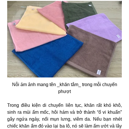
Nỗi ám ảnh mang tên _khăn tắm_ trong mỗi chuyến
phượt
Trong điều kiện di chuyển liên tục, khăn rất khó khô,
sinh ra mùi ẩm mốc, hôi hám và trở thành “ổ vi khuẩn”
gây ngứa ngáy, nổi mụn lưng, viêm da. Nếu bạn nhét
chiếc khăn ẩm đó vào lại ba lô, nó sẽ làm ẩm ướt và lây