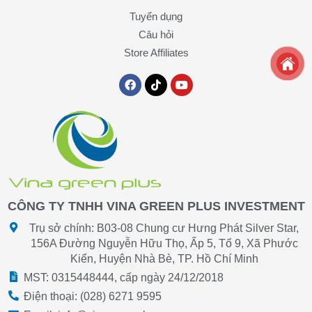
Tuyển dụng
Câu hỏi
Store Affiliates
F
T
Y
a
i
o
c
k
u
e
t
t
b
o
u
o
k
b
o
e
k
CÔNG TY TNHH VINA GREEN PLUS INVESTMENT
Trụ sở chính: B03-08 Chung cư Hưng Phát Silver Star,
156A Đường Nguyễn Hữu Thọ, Ấp 5, Tổ 9, Xã Phước
Kiển, Huyện Nhà Bè, TP. Hồ Chí Minh
MST
: 0315448444
, cấp ngày 24/12/2018
Điện thoại:
(028) 6271 9595