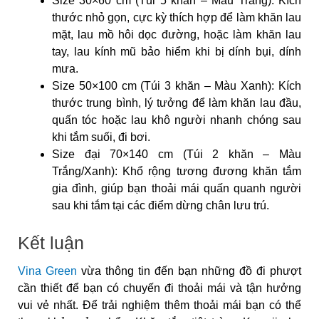
Size 30×60 cm (Túi 5 khăn – Màu Trắng): Kích
thước nhỏ gọn, cực kỳ thích hợp để làm khăn lau
mặt, lau mồ hôi dọc đường, hoặc làm khăn lau
tay, lau kính mũ bảo hiểm khi bị dính bụi, dính
mưa.
Size 50×100 cm (Túi 3 khăn – Màu Xanh): Kích
thước trung bình, lý tưởng để làm khăn lau đầu,
quấn tóc hoặc lau khô người nhanh chóng sau
khi tắm suối, đi bơi.
Size đại 70×140 cm (Túi 2 khăn – Màu
Trắng/Xanh): Khổ rộng tương đương khăn tắm
gia đình, giúp bạn thoải mái quấn quanh người
sau khi tắm tại các điểm dừng chân lưu trú.
Kết luận
Vina Green
vừa thông tin đến bạn những đồ đi phượt
cần thiết để bạn có chuyến đi thoải mái và tận hưởng
vui vẻ nhất. Để trải nghiệm thêm thoải mái bạn có thể