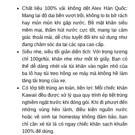
Chất liệu 100% vải không dệt Alex Hàn Quốc:
Mang lại độ dai bền vượt trội, không lo bị bở rách
hay mủn mủn khi gặp nước. Bề mặt khăn siêu
mềm mại, thấm hút nước cực tốt, mang lại cảm
giác thoải mái, dễ chịu tuyệt đối khi sử dụng như
đang chăm sóc da tại các spa cao cấp.
Siêu nhẹ, siêu tối giản diện tích: Với trọng lượng
chỉ 100gr/túi, khăn nhẹ như một tờ giấy. Bạn có
thể dễ dàng nhét vài túi khăn vào ngăn nhỏ của
ba lô hay túi treo hông xe máy mà không hề làm
tăng tải trọng của xe.
Có lớp tiệt trùng an toàn, tiện lợi: Mỗi chiếc khăn
Kawaii đều được xử lý qua quy trình ép tiệt trùng
nghiêm ngặt trước khi đóng gói. Khi đi phượt đến
những vùng hẻo lánh, điều kiện nguồn nước
hoặc vệ sinh tại homestay không đảm bảo, bạn
chỉ cần xé túi là có ngay chiếc khăn sạch khuẩn
100% để dùng.