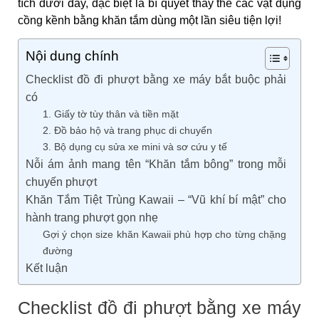
tích dưới đây, đặc biệt là bí quyết thay thế các vật dụng
cồng kềnh bằng khăn tắm dùng một lần siêu tiện lợi!
Nội dung chính
Checklist đồ đi phượt bằng xe máy bắt buộc phải
có
1. Giấy tờ tùy thân và tiền mặt
2. Đồ bảo hộ và trang phục di chuyển
3. Bộ dụng cụ sửa xe mini và sơ cứu y tế
Nỗi ám ảnh mang tên “Khăn tắm bông” trong mỗi
chuyến phượt
Khăn Tắm Tiệt Trùng Kawaii – “Vũ khí bí mật” cho
hành trang phượt gọn nhẹ
Gợi ý chọn size khăn Kawaii phù hợp cho từng chặng
đường
Kết luận
Checklist đồ đi phượt bằng xe máy