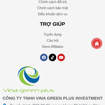
Chính sách đổi trả
Chính sách bảo mật
Điều khoản dịch vụ
TRỢ GIÚP
Tuyển dụng
Câu hỏi
Store Affiliates
F
T
Y
a
i
o
c
k
u
e
t
t
b
o
u
o
k
b
o
e
k
CÔNG TY TNHH VINA GREEN PLUS INVESTMENT