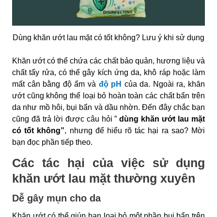
Dùng khăn ướt lau mặt có tốt không? Lưu ý khi sử dụng
Khăn ướt có thể chứa các chất bảo quản, hương liệu và
chất tẩy rửa, có thể gây kích ứng da, khô ráp hoặc làm
mất cân bằng độ ẩm và
độ pH
của da. Ngoài ra, khăn
ướt cũng không thể loại bỏ hoàn toàn các chất bẩn trên
da như mồ hôi, bụi bẩn và dầu nhờn. Đến đây chắc bạn
cũng đã trả lời được câu hỏi ”
dùng khăn ướt lau mặt
có tốt không”
, nhưng để hiểu rõ tác hại ra sao? Mời
bạn đọc phần tiếp theo.
Các tác hại của việc sử dụng
khăn ướt lau mặt thường xuyên
Dễ gây mụn cho da
Khăn ướt có thể giúp bạn loại bỏ một phần bụi bẩn trên