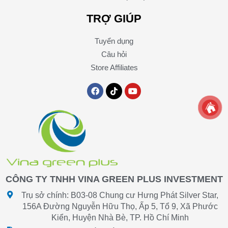
TRỢ GIÚP
Tuyển dụng
Câu hỏi
Store Affiliates
F
T
Y
a
i
o
c
k
u
e
t
t
b
o
u
o
k
b
o
e
k
CÔNG TY TNHH VINA GREEN PLUS INVESTMENT
Trụ sở chính: B03-08 Chung cư Hưng Phát Silver Star,
156A Đường Nguyễn Hữu Thọ, Ấp 5, Tổ 9, Xã Phước
Kiển, Huyện Nhà Bè, TP. Hồ Chí Minh