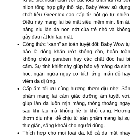
nilon tổng hợp gây thô ráp, Baby Wow sử dụng
chất liệu Greenlex cao cấp từ bột gỗ tự nhiên.
Điều này mang lại bề mặt siêu mềm mịn, êm ái,
nâng niu làn da non nớt của trẻ nhỏ và không
gây đau rát khi lau mặt.
Công thức “xanh” an toàn tuyệt đối: Baby Wow tự
hào là dòng khăn ướt không cồn, hoàn toàn
không chứa paraben hay các chất độc hại bị
cấm. Sự tinh khiết này giúp bảo vệ màng da sinh
học, ngăn ngừa nguy cơ kích ứng, mẩn đỏ hay
viêm da dị ứng.
Cấp ẩm tối ưu cùng hương thơm dịu nhẹ: Sản
phẩm mang lại cảm giác dưỡng ẩm tuyệt vời,
giúp làn da luôn mịn màng, thông thoáng ngay
sau khi lau mà không hề bị khô căng. Hương
thơm dịu nhẹ, dễ chịu từ sản phẩm mang lại sự
thư giãn, sảng khoái cho người dùng.
Thích hợp cho mọi loại da, kể cả da mặt nhạy