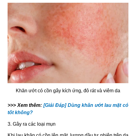
Khăn ướt có cồn gây kích ứng, đỏ rát và viêm da
>>> Xem thêm:
[Giải Đáp] Dùng khăn ướt lau mặt có
tốt không?
3. Gây ra các loại mụn
Khi lau khăn có cồn lên mặt, lượng dầu tự nhiên trên da