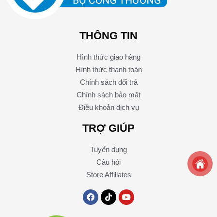
THÔNG TIN
Hình thức giao hàng
Hình thức thanh toán
Chính sách đổi trả
Chính sách bảo mật
Điều khoản dịch vụ
TRỢ GIÚP
Tuyển dụng
Câu hỏi
Store Affiliates
F
T
Y
a
i
o
c
k
u
e
t
t