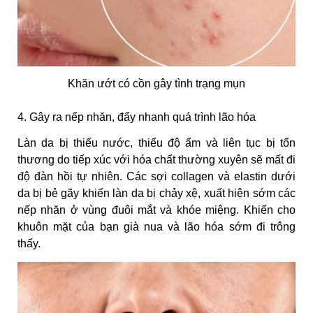
Khăn ướt có cồn gây tình trạng mụn
4. Gây ra nếp nhăn, đẩy nhanh quá trình lão hóa
Làn da bị thiếu nước, thiếu độ ẩm và liên tục bị tổn
thương do tiếp xúc với hóa chất thường xuyên sẽ mất đi
độ đàn hồi tự nhiên. Các sợi collagen và elastin dưới
da bị bẻ gãy khiến làn da bị chảy xệ, xuất hiện sớm các
nếp nhăn ở vùng đuôi mắt và khóe miệng. Khiến cho
khuôn mặt của bạn già nua và lão hóa sớm đi trông
thấy.